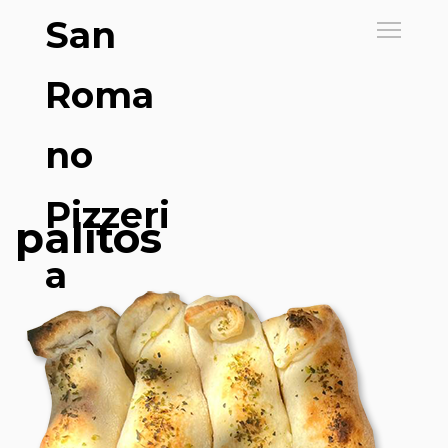
San
Roma
no
Pizzeri
palitos
a